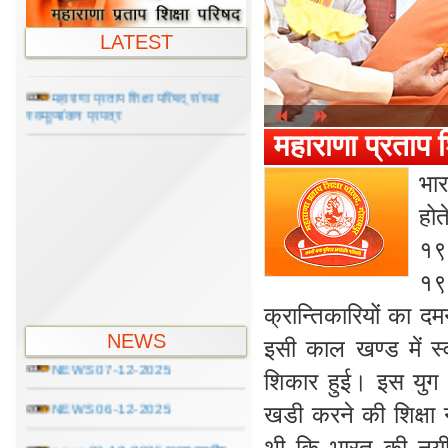
संशोधित मार्गदर्शन व परामर्श दिशा निर्देश
LATEST
2019 म0प्र0शि0प0
महाराणा प्रताप शिक्षा परिषद् संस्था
स्वमूल्यांकन प्रपत्र
महाराणा प्रताप शि
भार
होत
१९
१९
क्रान्तिकारियों का 
NEWS 08-12-2025
NEWS
इसी काल खण्ड में स्
NEWS 07-12-2025
शिकार हुई। इस युग तक
NEWS 06-12-2025
खडी करने की शिक्षा 
थी कि भारत की नयी 
news 06-12-2025 राज्य स्तरीय