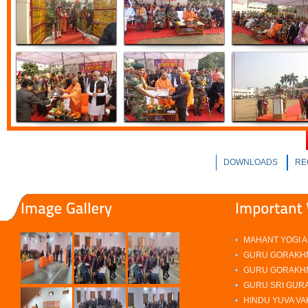
NEWS 03-12-2022
NEWS 02-12-2022
NEWS 27-11-2022
शिक्षण संस्था विज्ञापन 05.04.22
NEWS 09-12-2021
NEWS 08-12-2021
DOWNLOADS
RE
NEWS 07-12-2021
NEWS 06-12-2021
NEWS 05-12-2021
MAHANT YOGI A
GURU GORAKH
NEWS 04-12-2021
GURU GORAKHN
GURU SRI GUR
NEWS 03-12-2021
HINDU YUVA VA