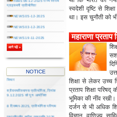
प्राइजमनी प्रतियोगिता
स्वदेशी दृष्टि से शि
NEWS 05-12-2025
था। इस चुनौती को भी
NEWS 03-12-2025
महाराणा प्रताप श
NEWS 19-11-2025
शिक
NEWS 07-12-2024
आगे पढे़ं »
4 दिसम्बर से 9 दिसम्बर तक हुए सम्पूर्ण
सश
NEWS 06-12-2024
प्रतियोगिता परिणाम-2025
दिग
NEWS 05-12-2024
संगीत गायन प्रतियोगिता (माध्यमिक वर्ग) के
NOTICE
उत्
परिणाम पर दिनांक 9.12.2025 को पुनः
बिचार
NEWS 29-11-2024
शिक्षा से लेकर उच्च 
प्रताप शिक्षा परिषद्‌
श्रीरामचरितमानस प्रतियोगिता, दिनांक
News 09-12-2023
9.12.2025 को पुनः आयोजित
भूमिका की नींव रखी। वर
News 08-12-2023
8 दिसम्बर-2025, प्रतियोगिता परिणाम
दर्जन से भी अधिक शिक
News 07-12-2023
विज्ञान, वाणिज्य, साह
एन0सी0सी0 क्रीड़ा छात्रवृत्ति-2025